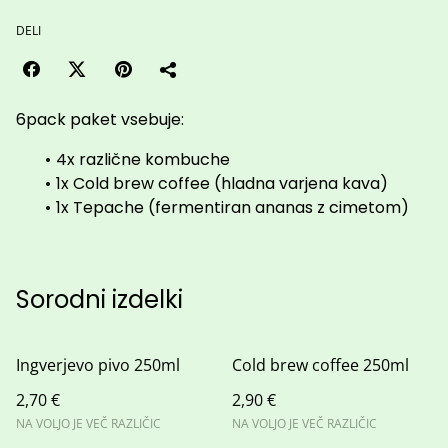
DELI
6pack paket vsebuje:
4x različne kombuche
1x Cold brew coffee (hladna varjena kava)
1x Tepache (fermentiran ananas z cimetom)
Sorodni izdelki
Ingverjevo pivo 250ml
Cold brew coffee 250ml
2,70 €
2,90 €
NA VOLJO JE VEČ RAZLIČIC
NA VOLJO JE VEČ RAZLIČIC