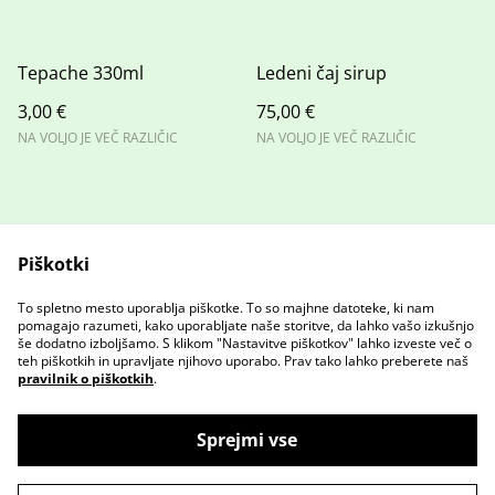
Tepache 330ml
Ledeni čaj sirup
3,00 €
75,00 €
NA VOLJO JE VEČ RAZLIČIC
NA VOLJO JE VEČ RAZLIČIC
Piškotki
To spletno mesto uporablja piškotke. To so majhne datoteke, ki nam
Stopite v stik z nami
Pravni pogoji
pomagajo razumeti, kako uporabljate naše storitve, da lahko vašo izkušnjo
Pravilnik o zasebnosti
Pravilnik o piškotkih
še dodatno izboljšamo. S klikom "Nastavitve piškotkov" lahko izveste več o
teh piškotkih in upravljate njihovo uporabo. Prav tako lahko preberete naš
pravilnik o piškotkih
.
Sprejmi vse
©
2026
GR Browery