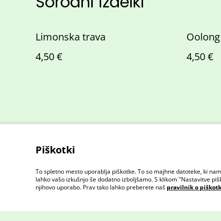
Sorodni izdelki
Limonska trava
Oolong
4,50 €
4,50 €
Piškotki
Stopite v stik
To spletno mesto uporablja piškotke. To so majhne datoteke, ki nam
lahko vašo izkušnjo še dodatno izboljšamo. S klikom "Nastavitve pišk
njihovo uporabo. Prav tako lahko preberete naš
pravilnik o piškot