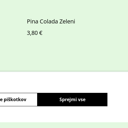
Pina Colada Zeleni
3,80 €
k o piškotkih
e piškotkov
Sprejmi vse