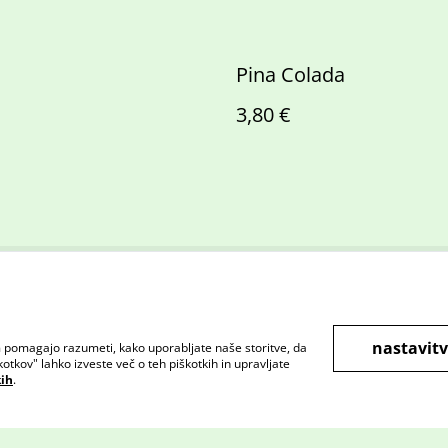
Pina Colada
3,80 €
 z nami
Pravni pogoji
Pravilnik o zasebnosti
Pravilni
nastavitv
 pomagajo razumeti, kako uporabljate naše storitve, da
otkov" lahko izveste več o teh piškotkih in upravljate
kih
.