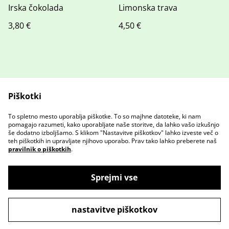
Irska čokolada
Limonska trava
3,80 €
4,50 €
Piškotki
To spletno mesto uporablja piškotke. To so majhne datoteke, ki nam
Stopite v stik z nami
Pravni pogoji
pomagajo razumeti, kako uporabljate naše storitve, da lahko vašo izkušnjo
Pravilnik o zasebnosti
Pravilnik o piškotkih
še dodatno izboljšamo. S klikom "Nastavitve piškotkov" lahko izveste več o
teh piškotkih in upravljate njihovo uporabo. Prav tako lahko preberete naš
pravilnik o piškotkih
.
Sprejmi vse
©
2026
GR Browery
nastavitve piškotkov
powered by