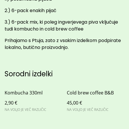
2.) 6-pack enakih pijač
3.) 6-pack mix, ki poleg ingverjevega piva vključuje
tudi kombucho in cold brew coffee
Prihajamo s Ptuja, zato z vsakim izdelkom podpirate
lokalno, butično proizvodnjo.
Sorodni izdelki
Kombucha 330ml
Cold brew coffee B&B
2,90 €
45,00 €
NA VOLJO JE VEČ RAZLIČIC
NA VOLJO JE VEČ RAZLIČIC