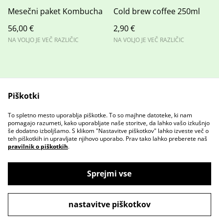
Mesečni paket Kombucha
Cold brew coffee 250ml
56,00 €
2,90 €
NA VOLJO JE VEČ RAZLIČIC
NA VOLJO JE VEČ RAZLIČIC
Piškotki
To spletno mesto uporablja piškotke. To so majhne datoteke, ki nam
Stopite v stik z nami
Pravni pogoji
pomagajo razumeti, kako uporabljate naše storitve, da lahko vašo izkušnjo
Pravilnik o zasebnosti
Pravilnik o piškotkih
še dodatno izboljšamo. S klikom "Nastavitve piškotkov" lahko izveste več o
teh piškotkih in upravljate njihovo uporabo. Prav tako lahko preberete naš
pravilnik o piškotkih
.
Sprejmi vse
©
2026
GR Browery
nastavitve piškotkov