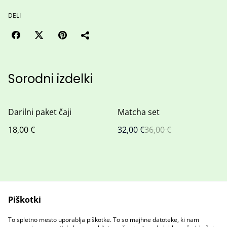
DELI
Sorodni izdelki
%
Darilni paket čaji
Matcha set
18,00 €
32,00 €
36,00 €
Piškotki
To spletno mesto uporablja piškotke. To so majhne datoteke, ki nam
Stopite v stik z nami
Pravni pogoji