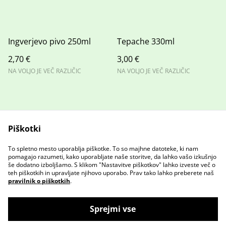
Ingverjevo pivo 250ml
Tepache 330ml
2,70 €
3,00 €
NA VOLJO JE VEČ RAZLIČIC
NA VOLJO JE VEČ RAZLIČIC
Piškotki
To spletno mesto uporablja piškotke. To so majhne datoteke, ki nam
Stopite v stik z nami
Pravni pogoji
pomagajo razumeti, kako uporabljate naše storitve, da lahko vašo izkušnjo
Pravilnik o zasebnosti
Pravilnik o piškotkih
še dodatno izboljšamo. S klikom "Nastavitve piškotkov" lahko izveste več o
teh piškotkih in upravljate njihovo uporabo. Prav tako lahko preberete naš
pravilnik o piškotkih
.
Sprejmi vse