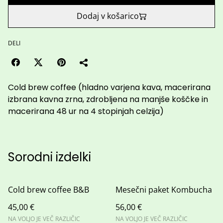
Dodaj v košarico
DELI
Cold brew coffee (hladno varjena kava, macerirana
izbrana kavna zrna, zdrobljena na manjše koščke in
macerirana 48 ur na 4 stopinjah celzija)
Sorodni izdelki
Cold brew coffee B&B
Mesečni paket Kombucha
45,00 €
56,00 €
NA VOLJO JE VEČ RAZLIČIC
NA VOLJO JE VEČ RAZLIČIC