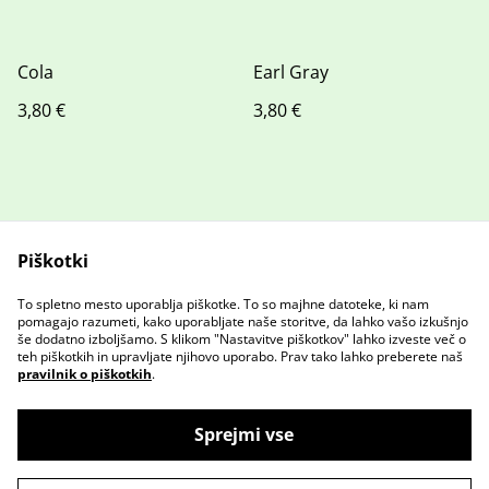
Cola
Earl Gray
3,80 €
3,80 €
Piškotki
To spletno mesto uporablja piškotke. To so majhne datoteke, ki nam
Stopite v stik z nami
Pravni pogoji
pomagajo razumeti, kako uporabljate naše storitve, da lahko vašo izkušnjo
Pravilnik o zasebnosti
Pravilnik o piškotkih
še dodatno izboljšamo. S klikom "Nastavitve piškotkov" lahko izveste več o
teh piškotkih in upravljate njihovo uporabo. Prav tako lahko preberete naš
pravilnik o piškotkih
.
Sprejmi vse
©
2026
GR Browery